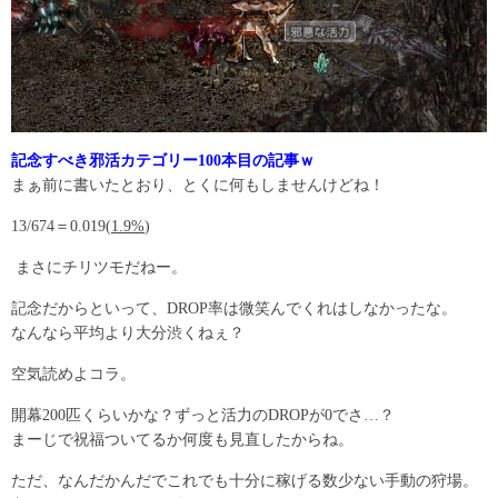
記念すべき邪活カテゴリー100本目の記事ｗ
まぁ前に書いたとおり、とくに何もしませんけどね！
13/674＝0.019(
1.9%
)
まさにチリツモだねー。
記念だからといって、DROP率は微笑んでくれはしなかったな。
なんなら平均より大分渋くねぇ？
空気読めよコラ。
開幕200匹くらいかな？ずっと活力のDROPが0でさ…？
まーじで祝福ついてるか何度も見直したからね。
ただ、なんだかんだでこれでも十分に稼げる数少ない手動の狩場。