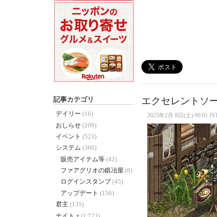
記事カテゴリ
エクセレントソー
デイリー
(16)
2025年2月 8日(土) 00:01 JS
おしらせ
(209)
イベント
(523)
システム
(366)
販売アイテム等
(42)
ファアグリオの鍛冶屋
(8)
ログインスタンプ
(45)
アップデート
(156)
君主
(135)
ナイト +
(1,723)