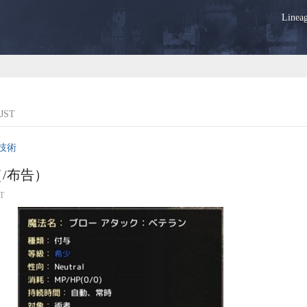
Lin
JST
技術
/布告）
T