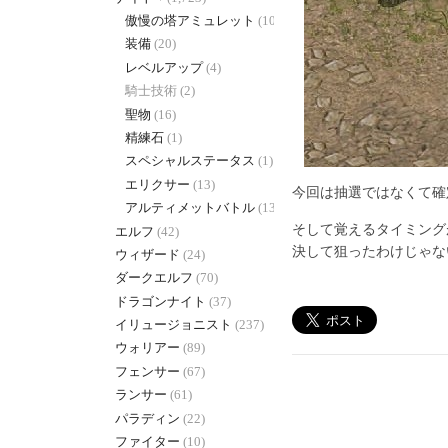
傲慢の塔アミュレット
(10)
装備
(20)
レベルアップ
(4)
騎士技術 (2)
聖物
(16)
精練石
(1)
スペシャルステータス
(1)
エリクサー
(13)
今回は抽選ではなくて確
アルティメットバトル
(130)
そして覚えるタイミング
エルフ
(42)
決して狙ったわけじゃな
ウィザード
(24)
ダークエルフ
(70)
ドラゴンナイト
(37)
イリュージョニスト
(237)
ウォリアー
(89)
フェンサー
(67)
ランサー
(61)
パラディン
(22)
ファイター
(10)