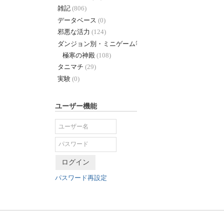
雑記
(806)
データベース
(0)
邪悪な活力
(124)
ダンジョン別・ミニゲーム等 +
(338)
極寒の神殿
(108)
タニマチ
(29)
実験
(0)
ユーザー機能
ログイン
パスワード再設定