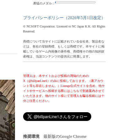
勇猛のメダル：
プライバシーポリシー（2026年5月1日改定）
© NCSOFT Corporation. Licensed to NC Japan K.K. All Rights
Reserved.
商標について当サイトに記載されている会社名、製品名な
どは、各社の登録商標、もしくは商標です。本サイトに掲
載しているゲーム内画像の著作権、商標権その他の知的財
産権は、当該コンテンツの提供元に帰属します。
管理人は、本サイトおよび投稿の周知のための
X（@billpanLine1）のみに投稿しております。（裏アカウ
ント等も存在しません。）Lineage公式サイトを含め、他サ
イトやサービスへ投稿する際にはこちらで別途案内させて
いただきます。他のサイト様にて管理人を騙る投稿には十
分ご注意ください。
推奨環境
最新版のGoogle Chrome