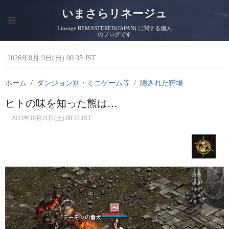
いまさらリネージュ
Lineage REMASTERED(JAPAN) に関する個人
のブログです
2026年8月 9日(日) 00:35 JST
ホーム
ダンジョン別・ミニゲーム等
隠された狩場
ヒトの味を知った熊は…
2023年10月21日(土) 00:33 JST