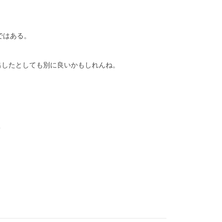
ではある。
出したとしても別に良いかもしれんね。
%