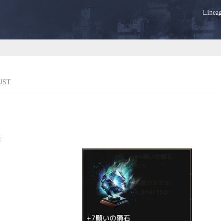
Lin
JST
T