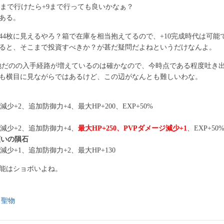
8まで行けたら+9まで行っても良いかなぁ？
ある。
844枚に見えるやろ？箱で在庫を相当抱えてるので、+10完成時代は可能
ると、そこまで投資すべきか？が甚だ疑問だよねというだけなんよ。
地だのの入手経路が増えているのは確かなので、今時点である程度吐き
も横目に見ながらではあるけど、この辺がなんとも難しいわな。
+2、追加防御力+4、最大HP+200、EXP+50%
減少+2、追加防御力+4、
最大HP+250、PVPダメージ減少+1
、EXP+50
願いの隕石
少+1、追加防御力+2、最大HP+130
能はショボいよね。
聖物