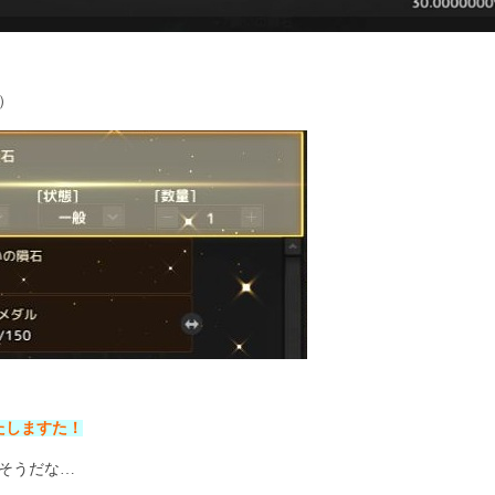
）
たしますた！
そうだな…