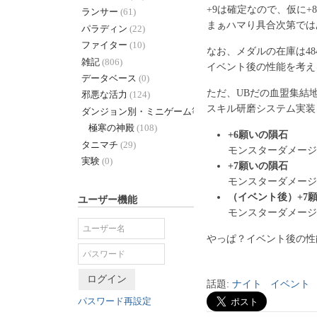
+9は確定なので、仮に+
ランサー
(61)
まぁハマり具合次第では
パラディン
(22)
ファイター
(10)
なお、メダルの在庫は4
雑記
(806)
イベント後の性能を考え
データベース
(0)
ただ、UBだの血盟集結
邪悪な活力
(124)
スキル研磨システム実装
ダンジョン別・ミニゲーム等 +
(338)
極寒の神殿
(108)
+6願いの隕石
タニマチ
(29)
モンスターダメージ減少
実験
(0)
+7願いの隕石
モンスターダメージ
ユーザー機能
（イベント後）+7
モンスターダメージ減
やっぱ？イベント後の性
ログイン
話題:
ナイト
イベント
パスワード再設定