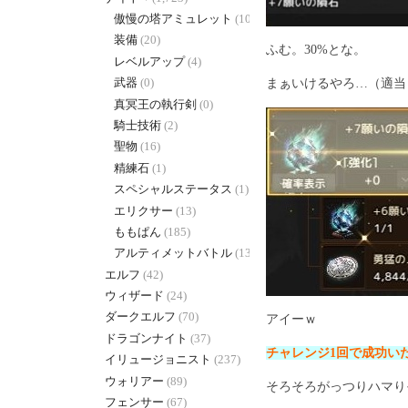
傲慢の塔アミュレット
(10)
装備
(20)
ふむ。30%とな。
レベルアップ
(4)
武器
(0)
まぁいけるやろ…（適当
真冥王の執行剣
(0)
騎士技術
(2)
聖物
(16)
精練石
(1)
スペシャルステータス
(1)
エリクサー
(13)
ももぱん
(185)
アルティメットバトル
(130)
エルフ
(42)
ウィザード
(24)
ダークエルフ
(70)
アイーｗ
ドラゴンナイト
(37)
チャレンジ1回で成功い
イリュージョニスト
(237)
ウォリアー
(89)
そろそろがっつりハマり
フェンサー
(67)