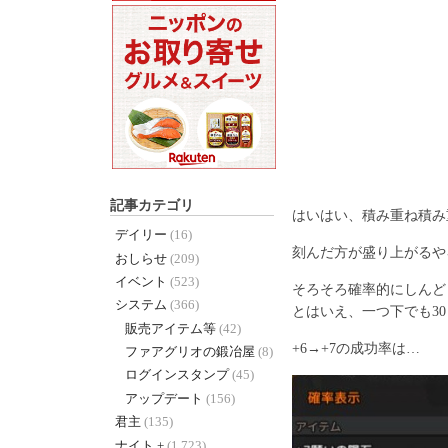
記事カテゴリ
はいはい、積み重ね積み
デイリー
(16)
刻んだ方が盛り上がるや
おしらせ
(209)
イベント
(523)
そろそろ確率的にしんど
システム
(366)
とはいえ、一つ下でも3
販売アイテム等
(42)
+6→+7の成功率は…
ファアグリオの鍛冶屋
(8)
ログインスタンプ
(45)
アップデート
(156)
君主
(135)
ナイト +
(1,723)