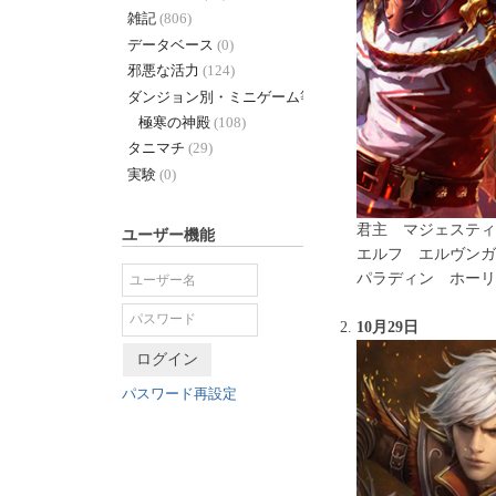
雑記
(806)
データベース
(0)
邪悪な活力
(124)
ダンジョン別・ミニゲーム等 +
(338)
極寒の神殿
(108)
タニマチ
(29)
実験
(0)
君主 マジェスティ
ユーザー機能
エルフ エルヴンガ
パラディン ホーリ
10月29日
ログイン
パスワード再設定