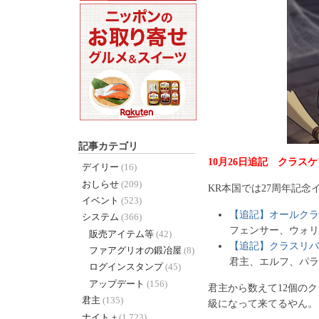
記事カテゴリ
10月26日追記 クラスケ
デイリー
(16)
おしらせ
(209)
KR本国では27周年記
イベント
(523)
【追記】オールクラスリ
システム
(366)
フェンサー、ウォリ
販売アイテム等
(42)
【追記】クラスリバラン
ファアグリオの鍛冶屋
(8)
君主、エルフ、パラ
ログインスタンプ
(45)
アップデート
(156)
君主から数えて12個の
君主
(135)
級になって来てるやん。
ナイト +
(1,723)