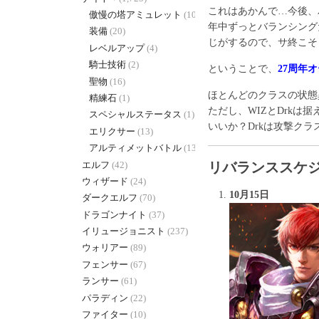
これはあかんで…今後、
傲慢の塔アミュレット
(10)
年中ずっとバランシング
装備
(20)
じがするので、サ終こそ
レベルアップ
(4)
騎士技術
(2)
ということで、
27周年
聖物
(16)
ほとんどのクラスの状態
精練石
(1)
ただし、WIZとDrk
スペシャルステータス
(1)
いいか？Drkは攻撃ク
エリクサー
(13)
アルティメットバトル
(130)
エルフ
(42)
リバランススケ
ウィザード
(24)
10月15日
ダークエルフ
(70)
ドラゴンナイト
(37)
イリュージョニスト
(237)
ウォリアー
(89)
フェンサー
(67)
ランサー
(61)
パラディン
(22)
ファイター
(10)