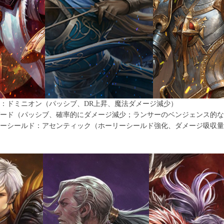
：ドミニオン（パッシブ、DR上昇、魔法ダメージ減少）
ード（パッシブ、確率的にダメージ減少；ランサーのベンジェンス的な
ーシールド：アセンティック（ホーリーシールド強化、ダメージ吸収量+