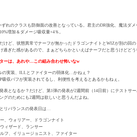
いずれのクラスも防御面の改善となっている。君主のDR強化、魔法ダ
0%増加＆ダメージ吸収量+4％。
だけど、状態異常でナーフが無かったドラゴンナイトとWIZが別の回
つけ過ぎた感があるので、まぁどちらかといえばナーフだと思うけどどう
イターは、あれや…この組み合わせ怖いなw
ルの実装、ILLとファイターの弱体化…かねぇ？
HP吸収バフが実装されてるし、利便性を考えるとあるかもねぇ。
発表となるか？だけど、第1弾の発表が2週間前（14日前）にテストサ
ングのためにも2週間は欲しいと思うんだよね。
とリバランスの発表日は…
ンサー、ウォリアー、ドラゴンナイト
ト、ウィザード、ランサー
クエルフ、イリュージョニスト、ファイター